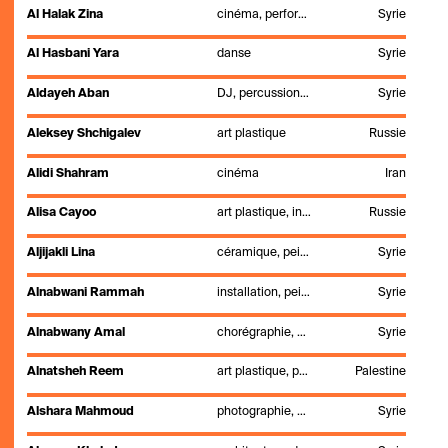
Al Halak Zina
cinéma, performance, théâtre
Syrie
Al Hasbani Yara
danse
Syrie
Aldayeh Aban
DJ, percussions, production
Syrie
Aleksey Shchigalev
art plastique
Russie
Alidi Shahram
cinéma
Iran
Alisa Cayoo
art plastique, installation, sculpture, stylisme
Russie
Aljijakli Lina
céramique, peinture, scénographie, théâtre, TV
Syrie
Alnabwani Rammah
installation, peinture, théâtre
Syrie
Alnabwany Amal
chorégraphie, danse
Syrie
Alnatsheh Reem
art plastique, poésie
Palestine
Alshara Mahmoud
photographie, vidéo
Syrie