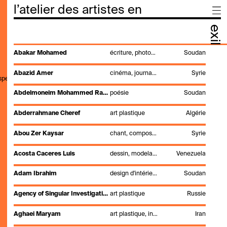
l’atelier des artistes en
exil
Abakar Mohamed
écriture, photographie, vidéo
Soudan
Abazid Amer
cinéma, journalisme, réalisation, TV, vidéo
Syrie
,speak,genre,search"
Abdelmoneim Mohammed Rahamtalla
poésie
Soudan
Abderrahmane Cheref
art plastique
Algérie
Abou Zer Kaysar
chant, composition, musique
Syrie
Acosta Caceres Luis
dessin, modelage, peinture, poterie
Venezuela
Adam Ibrahim
design d'intérieur, dessin
Soudan
Agency of Singular Investigations – Anna Titova & Stanislav Shuripa
art plastique
Russie
Aghaei Maryam
art plastique, installation, peinture, performance, photographie, sculpture, stylisme
Iran