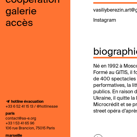
coopération
galerie
vasiliyberezin.art
Instagram
accès
biographi
Né en 1992 à Moscou
Formé au GITIS, il 
de 400 spectacles d
performatives, la lit
publics. En raison d
Ukraine, il quitte l
hotline évacuation
Microcrédit et se 
+33 6 52 41 15 13 / @hotlineaae
street opéra d’apr
paris
contact@aa-e.org
+33 1 53 41 65 96
106 rue Brancion, 75015 Paris
marseille