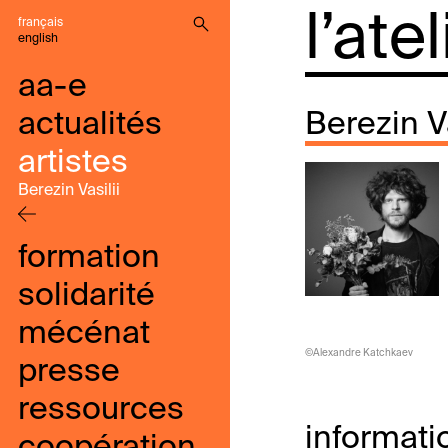
l’ate
français
english
aa-e
actualités
Berezin Va
artistes
Berezin Vasilii
formation
solidarité
mécénat
©Alexandre Katchkaev
presse
ressources
informati