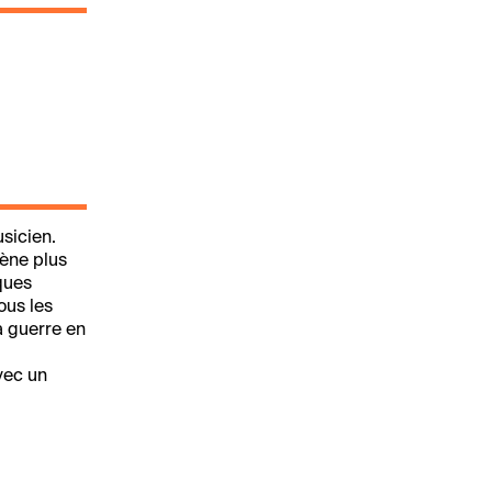
sicien.
cène plus
iques
tous les
la guerre en
vec un