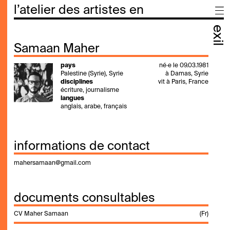
l’atelier des artistes en
exil
Samaan Maher
pays
né·e le 09.03.1981
Palestine (Syrie), Syrie
à Damas, Syrie
disciplines
vit à Paris, France
écriture, journalisme
langues
anglais, arabe, français
informations de contact
mahersamaan@gmail.com
documents consultables
CV Maher Samaan
(Fr)