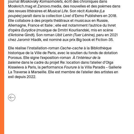
journal
Moskovsky Komsomolets
, écrit des chroniques dans
Moskvich.mag et Zanovo.media, des nouvelles et des poèmes dans
des revues littéraires et
Musical Life
. Son récit
Kukolka (La
poupée)
paraît dans la collection Live! d’Exmo Publishers en 2018.
Elle collabore à des projets théâtraux et musicaux en Russie,
Allemagne, France et Italie ; elle est notamment l’autrice du livret
d’opéra
Eurydice
(musique de Dmitri Kourliandski, mis en scène
d’Antoine Gindt). Son roman
Ubit Lenin (Tuer Lénine)
, paru en 2021
chez Jaromír Hladík, est nominé aux prix Big book et Fiction-35.
Elle réalise l’installation-roman
Cache-cache
à la Bibliothèque
historique de la Ville de Paris, avec le soutien du fonds de dotation
Porosus. Elle signe l’exposition-roman
À l’intérieur de la
baleine
dans le cadre du projet Re: location dans l’atelier d’Olga
Kisseleva à Paris, la performance
Fourure
à la Villa Paradis – Gallerie
La Traverse à Marseille. Elle est membre de l’atelier des artistes en
exil depuis 2022.