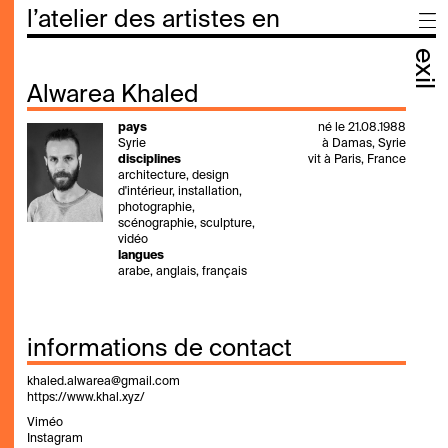
l’atelier des artistes en
exil
Alwarea Khaled
pays
né le 21.08.1988
Syrie
à Damas, Syrie
disciplines
vit à Paris, France
architecture, design
d'intérieur, installation,
photographie,
scénographie, sculpture,
vidéo
langues
arabe, anglais, français
informations de contact
khaled.alwarea@gmail.com
https://www.khal.xyz/
Viméo
Instagram