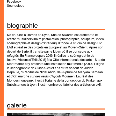
Facebook
Soundcloud
biographie
Né en 1988 à Damas en Syrie, Khaled Alwarea est architecte et
artiste multidisciplinaire (installation, photographie, sculpture, vidéo,
scénographie et design d’intérieur). Il fonde le studio de design UV
LAB et réalise des projets en Europe et au Moyen-Orient. Après son
départ de Syrie, il transite par le Liban où il se consacre aux
réfugiés. En France depuis 2016, il réalise la scénographie du
festival Visions d’Exil (2018) à la Cité internationale des arts – Site de
Montmartre et y présente une installation multimédia (2019). Il signe
la scénographie de
Disparu·es
et
Les murs parlent
de Judith
Depaule, d’
Habitus
de Nidal Abdo, de
Rupture
de Maryam Samaan
et
d’On marche sur des œufs
d’Ayoub Moumen. Lauréat des
Mondes nouveaux, il est à l’origine de la conception du Kraken aux
Subsistances à Lyon. Il est membre de l’atelier des artistes en exil.
galerie