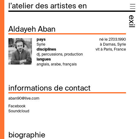
l’atelier des artistes en
exil
Aldayeh Aban
pays
né le 27.03.1990
Syrie
à Damas, Syrie
disciplines
vit à Paris, France
dj, percussions, production
langues
anglais, arabe, français
informations de contact
aban90@live.com
Facebook
Soundcloud
biographie