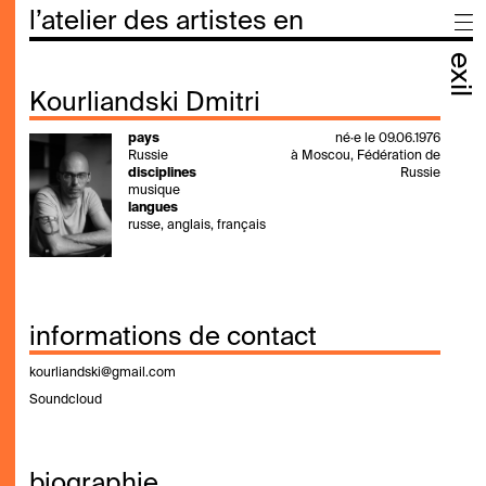
l’atelier des artistes en
exil
Kourliandski Dmitri
pays
né·e le 09.06.1976
Russie
à Moscou, Fédération de
disciplines
Russie
musique
langues
russe, anglais, français
informations de contact
kourliandski@gmail.com
Soundcloud
biographie