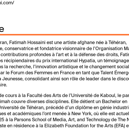
ni.com/
e
an, Fatimah Hossaini est une artiste afghane née à Téhéran,
 conservatrice et fondatrice visionnaire de l’Organisation M
ontributions profondes à l’art et à la défense des droits, Fat
es récipiendaires du prix international Hypatia, un témoignag
 la recherche, l’innovation artistique et le changement socia
 par le Forum des Femmes en France en tant que Talent Émerg
Jeunesse, consolidant ainsi son rôle de leader dans le disco
ire.
 cours à la Faculté des Arts de l’Université de Kaboul, le pa
ah couvre diverses disciplines. Elle détient un Bachelor en
niversité de Téhéran, précédé d’un diplôme en génie industri
ues et académiques l’ont menée à New York, où elle est actue
5 à la Parsons School of Media, Art, and Technology de The
iste en résidence à la Elizabeth Foundation for the Arts (EFA) e