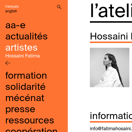
l’ate
français
english
aa-e
actualités
Hossaini
artistes
Hossaini Fatima
formation
solidarité
mécénat
presse
informati
ressources
info@fatimahosain