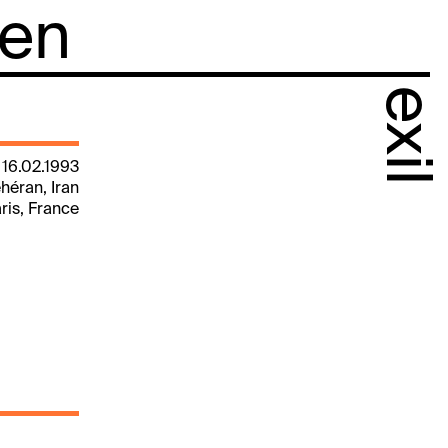
 en
exil
 16.02.1993
héran, Iran
aris, France