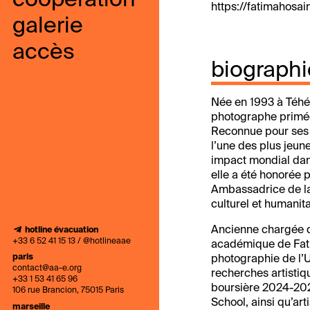
coopération
https://fatimahosai
galerie
accès
biographi
Née en 1993 à Téhér
photographe primée,
Reconnue pour ses c
l’une des plus jeun
impact mondial dans
elle a été honorée
Ambassadrice de la 
culturel et humanita
Ancienne chargée de
hotline évacuation
+33 6 52 41 15 13 / @hotlineaae
académique de Fatim
paris
photographie de l’U
contact@aa-e.org
recherches artistiq
+33 1 53 41 65 96
boursière 2024-202
106 rue Brancion, 75015 Paris
School, ainsi qu’art
marseille