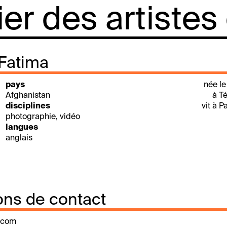
lier des artistes
 Fatima
pays
née le
Afghanistan
à Té
disciplines
vit à P
photographie, vidéo
langues
anglais
ons de contact
i.com