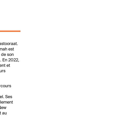
astooraat.
imah est
e de son
l. En 2022,
ent et
urs
rcours
el. Ses
llement
 New
t au