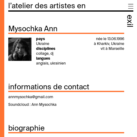
l’atelier des artistes en
exil
Mysochka Ann
pays
née le 13.06.1996
Ukraine
à Kharkiv, Ukraine
disciplines
vit à Marseille
collage, dj
langues
anglais, ukrainien
informations de contact
annmysochka@gmail.com
Soundcloud :
Ann Mysochka
biographie