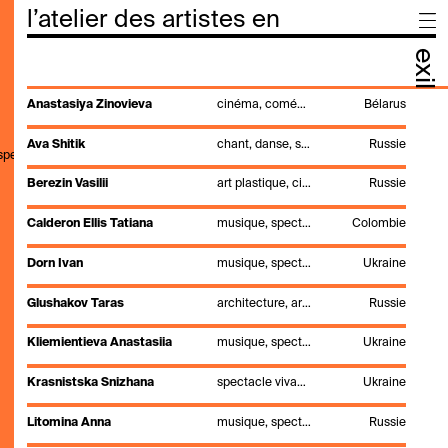
l’atelier des artistes en
exil
Anastasiya Zinovieva
cinéma, comédie, performance, réalisation, spectacle vivant, vidéo
Bélarus
Ava Shitik
chant, danse, spectacle vivant
Russie
,speak,genre,search"
Berezin Vasilii
art plastique, cinéma, musique, spectacle vivant
Russie
Calderon Ellis Tatiana
musique, spectacle vivant
Colombie
Dorn Ivan
musique, spectacle vivant
Ukraine
Glushakov Taras
architecture, art visuel, design d'intérieur, ingénieur, installation, production, scénographie, spectacle vivant
Russie
Kliemientieva Anastasiia
musique, spectacle vivant
Ukraine
Krasnistska Snizhana
spectacle vivant, théâtre
Ukraine
Litomina Anna
musique, spectacle vivant
Russie