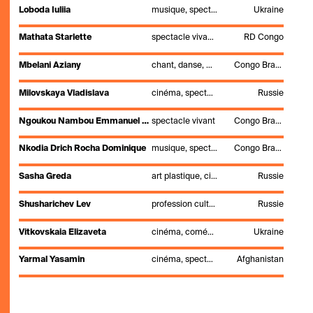
Loboda Iuliia
musique, spectacle vivant
Ukraine
Mathata Starlette
spectacle vivant, théâtre
RD Congo
Mbelani Aziany
chant, danse, musique, percussions, spectacle vivant
Congo Brazzaville
Milovskaya Vladislava
cinéma, spectacle vivant
Russie
Ngoukou Nambou Emmanuel Loïck
spectacle vivant
Congo Brazzaville
Nkodia Drich Rocha Dominique
musique, spectacle vivant
Congo Brazzaville
Sasha Greda
art plastique, cinéma, spectacle vivant
Russie
Shusharichev Lev
profession culturelle, spectacle vivant
Russie
Vitkovskaia Elizaveta
cinéma, comédie, performance, réalisation, spectacle vivant
Ukraine
Yarmal Yasamin
cinéma, spectacle vivant
Afghanistan