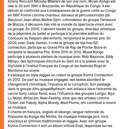
Aziany Roccard NKouba Mbelani de son vrai nom, Mussi-Kongo est
née le 29 avril 1990 à Brazzaville, en République du Congo. Il est
témoin et confronté aux conséquences de la guerre civile au Congo
en 1997. Formé comme chanteur, danseur et percussionniste par
Banzouzi Jean allias Maître-Djim, cofondateur du groupe Tambours
de Brazza, il découvre très vite le monde du spectacle vivant avec
ce groupe. En 2005, il devient leader du groupe, directeur artistique
de la pépinière du ballet et participe à la première édition du
Concours du Fespam des enfants, remportant le premier prix. En
2009, avec Dady Sentso, il crée le groupe de hip-hop BZ-
connection, participe au Grand Prix de Rap de Pointe-Noire et
remporte le deuxième Prix. Entre 2010 et 2012, Mussi Kongo
participe à plusieurs ateliers de musique avec Rido Bayonne, Eddy
Mboyo, des techniques d’écriture au slam et à la poésie avec le
Styl’oblik à l’Institut Français du Congo et les festivals Riapl et
Mantsina sur scene.
Il s’attaque au style reggae en créant le groupe Kizma Connection
en 2012. De part sa musique engagée, ses textes abordent le
changement climatique, l’injustice et la corruption. Son passage
dans le groupe Afro-gospelRythkum, son enfance dans l’enceinte du
cercle Sony Labou Tansi, sous l’influence des groupes Langui, Biya
Lu Nkoyi, @friacain, New-Feeling, ainsi que des artistes comme
Ticken Jah Fakoly, Alpha Blondy, Mad Pluma, ont contribué à nourrir
sa musique.
Il chante en français, anglais et kikongo, langue nationale du
Royaume du Kongo dia Ntotila. Sa musique mélange jazz, rock,
souckous et rythmes traditionnels et reggae. Avec son groupe
Kizma Connection il sort un album intitulé Éveil, disponible sur les