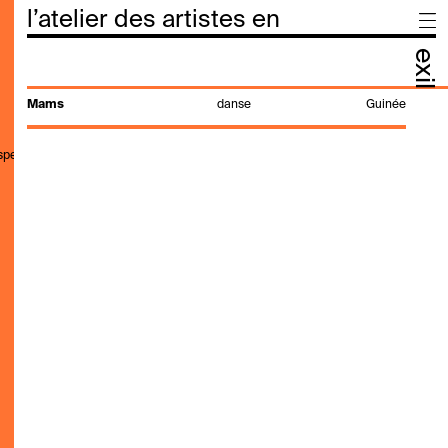
l’atelier des artistes en
exil
Mams
danse
Guinée
,speak,genre,search"