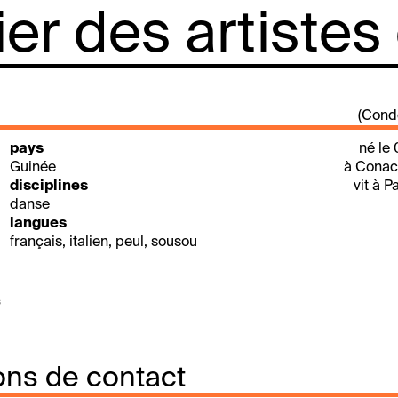
lier des artistes
(Cond
pays
né le
Guinée
à Conac
disciplines
vit à P
danse
langues
français, italien, peul, sousou
s
ons de contact