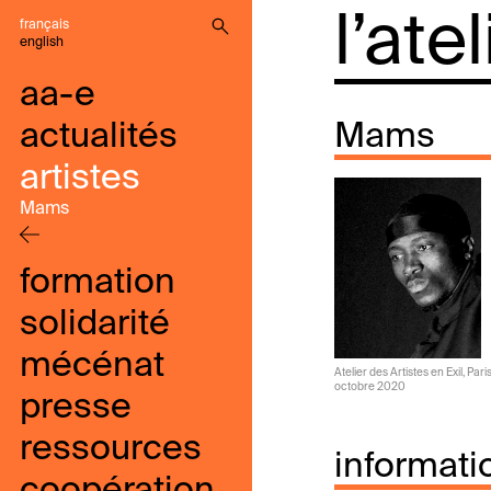
l’ate
français
english
aa-e
actualités
Mams
artistes
Mams
formation
solidarité
mécénat
Atelier des Artistes en Exil, Pari
octobre 2020
presse
ressources
informati