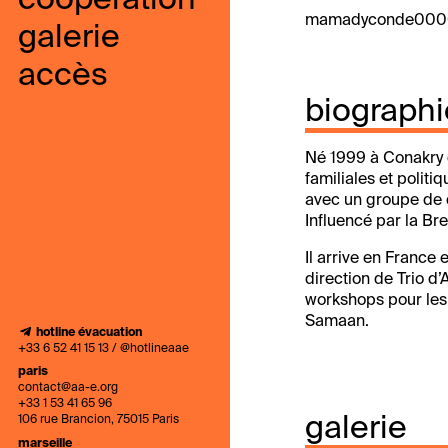
coopération
mamadyconde000
galerie
accès
biographi
Né 1999 à Conakry 
familiales et politi
avec un groupe de d
Influencé par la Bre
Il arrive en France 
direction de Trio d’
workshops pour les 
Samaan.
hotline évacuation
+33 6 52 41 15 13 / @hotlineaae
paris
contact@aa-e.org
+33 1 53 41 65 96
galerie
106 rue Brancion, 75015 Paris
marseille