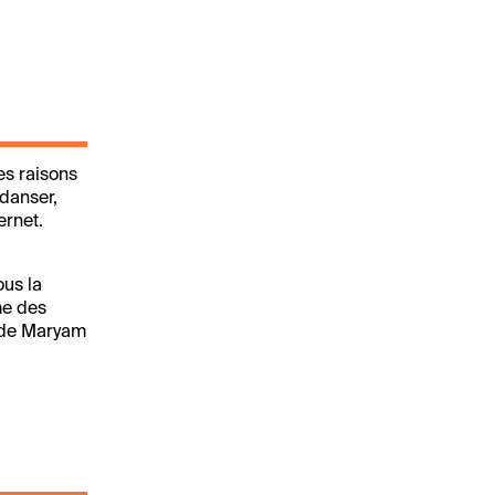
es raisons
 danser,
ernet.
ous la
ime des
de Maryam