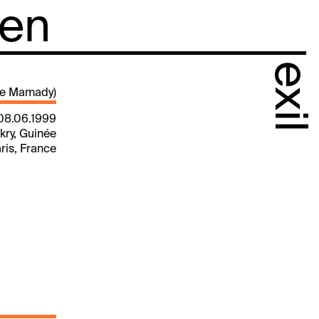
 en
exil
e Mamady)
 08.06.1999
kry, Guinée
aris, France