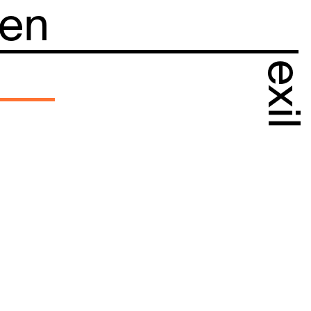
 en
exil