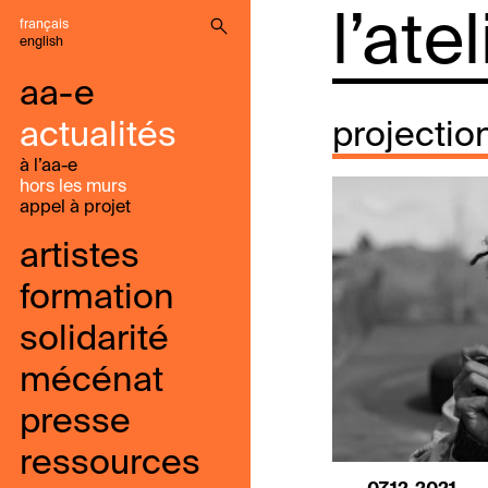
l’ate
français
english
aa-e
actualités
projectio
à l’aa-e
hors les murs
appel à projet
artistes
formation
solidarité
mécénat
presse
ressources