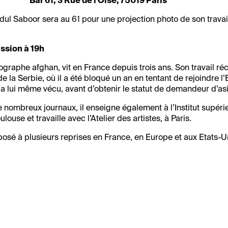
Bar 61, 3 Rue de l'Oise, 75019 Paris
l Saboor sera au 61 pour une projection photo de son travai
ssion à 19h
graphe afghan, vit en France depuis trois ans. Son travail ré
de la Serbie, où il a été bloqué un an en tentant de rejoindre l
l a lui même vécu, avant d’obtenir le statut de demandeur d’asi
 nombreux journaux, il enseigne également à l’Institut supéri
louse et travaille avec l’Atelier des artistes, à Paris.
xposé à plusieurs reprises en France, en Europe et aux Etats-U