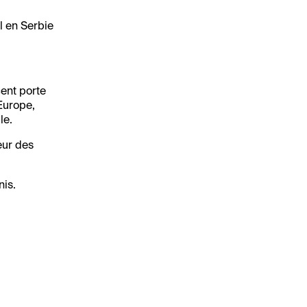
l en Serbie
cent porte
’Europe,
le.
eur des
nis.