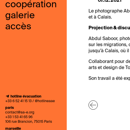
07.12.2021
coopération
Le photographe Abdu
galerie
et à Calais.
accès
Projection & discu
Abdul Saboor, photo
sur les migrations, 
jusqu’à Calais, où i
Collaborant pour de
arts et design de Tou
Son travail a été e
hotline évacuation
+33 6 52 41 15 13 / @hotlineaae
paris
contact@aa-e.org
+33 1 53 41 65 96
106 rue Brancion, 75015 Paris
marseille