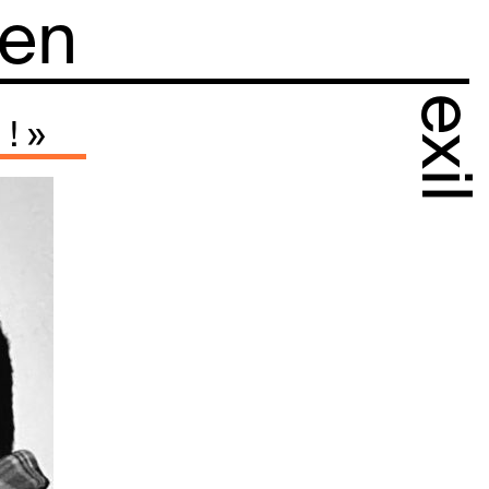
 en
exil
! »