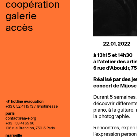
coopération
galerie
accès
22.01.2022
à 13h15 et 14h30
à l’atelier des arti
6 rue d’Aboukir, 
Réalisé par des je
concert de Mijose
Durant 5 semaines, l
hotline évacuation
découvrir différente
+33 6 52 41 15 13 / @hotlineaae
piano, à la guitare,
paris
la photographie.
contact@aa-e.org
+33 1 53 41 65 96
Rencontres, expérim
106 rue Brancion, 75015 Paris
l’expression person
marseille