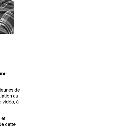
ini-
 jeunes de
tiation au
a vidéo, à
 et
de cette