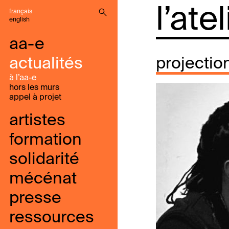
l’ate
français
english
aa-e
actualités
projectio
à l’aa-e
hors les murs
appel à projet
artistes
formation
solidarité
mécénat
presse
ressources