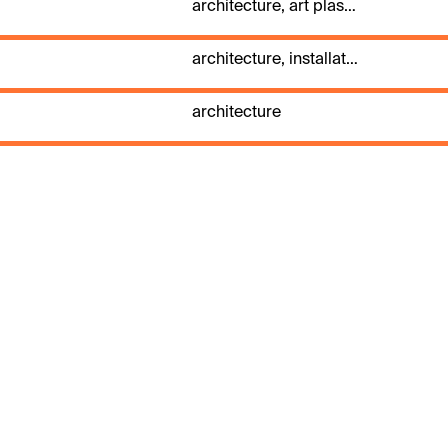
architecture, art plastique, art visuel, DJ, scénographie
architecture, installation, scénographie
architecture