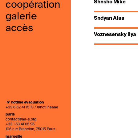
Shnsho Mike
coopération
galerie
Sndyan Alaa
accès
Voznesensky Ilya
hotline évacuation
+33 6 52 41 15 13 / @hotlineaae
paris
contact@aa-e.org
+33 1 53 41 65 96
106 rue Brancion, 75015 Paris
marseille