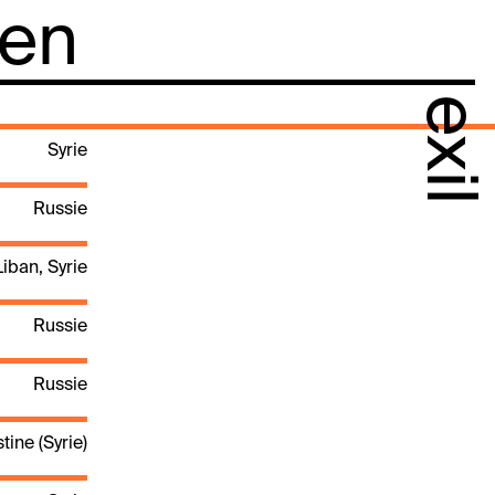
 en
exil
Syrie
Russie
Liban, Syrie
Russie
Russie
tine (Syrie)