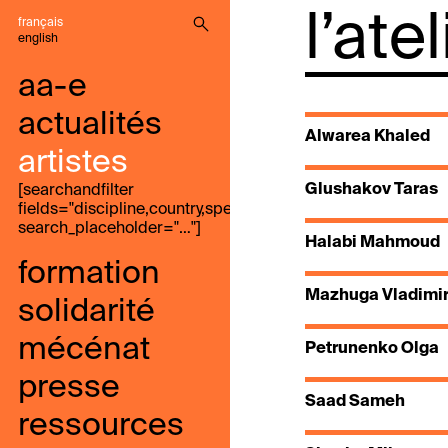
l’ate
français
english
aa-e
actualités
Alwarea Khaled
artistes
Glushakov Taras
[searchandfilter
fields="discipline,country,speak,genre,search"
search_placeholder="…"]
Halabi Mahmoud
formation
Mazhuga Vladimi
solidarité
mécénat
Petrunenko Olga
presse
Saad Sameh
ressources