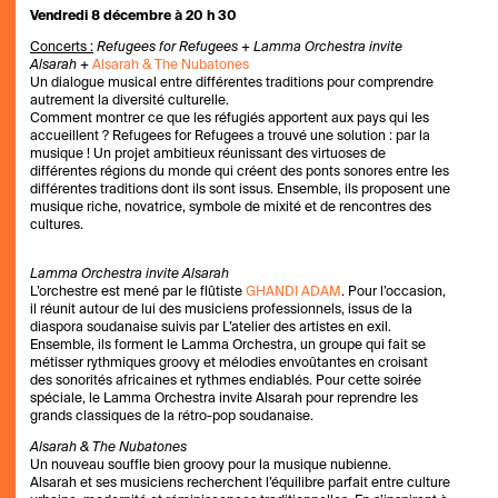
Vendredi 8 décembre à 20 h 30
Concerts :
Refugees for Refugees + Lamma Orchestra invite
Alsarah +
Alsarah & The Nubatones
Un dialogue musical entre différentes traditions pour comprendre
autrement la diversité culturelle.
Comment montrer ce que les réfugiés apportent aux pays qui les
accueillent ? Refugees for Refugees a trouvé une solution : par la
musique ! Un projet ambitieux réunissant des virtuoses de
différentes régions du monde qui créent des ponts sonores entre les
différentes traditions dont ils sont issus. Ensemble, ils proposent une
musique riche, novatrice, symbole de mixité et de rencontres des
cultures.
Lamma Orchestra invite Alsarah
L’orchestre est mené par le flûtiste
GHANDI ADAM
. Pour l’occasion,
il réunit autour de lui des musiciens professionnels, issus de la
diaspora soudanaise suivis par L’atelier des artistes en exil.
Ensemble, ils forment le Lamma Orchestra, un groupe qui fait se
métisser rythmiques groovy et mélodies envoûtantes en croisant
des sonorités africaines et rythmes endiablés. Pour cette soirée
spéciale, le Lamma Orchestra invite Alsarah pour reprendre les
grands classiques de la rétro-pop soudanaise.
Alsarah & The Nubatones
Un nouveau souffle bien groovy pour la musique nubienne.
Alsarah et ses musiciens recherchent l’équilibre parfait entre culture