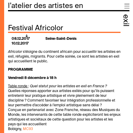
l’atelier des artistes en
exil
Festival Africolor
08.12.2017
Seine-Saint-Denis
10.12.2017
Africolor
s’éloigne du continent africain pour accueillir les artistes en
exil, réfugiés, migrants. Pour cette soirée, ce sont les artistes en exil
qui accueillent le public.
PROGRAMME
Vendredi 8 décembre à 18 h
Table ronde
:
Quel statut pour les artistes en exil en France ?
Quelles réponses apporter aux artistes exilés pour qu’ils puissent
entretenir leur pratique artistique et vivre pleinement de leur
discipline ? Comment favorise
r leur intégration professionnelle et
leur permettre d’accéder à l’emploi artistique sans délai ?
Conçue en partenariat avec Zone Franche, réseau des Musiques du
Monde, les intervenants de cette table ronde expliciteront les enjeux
artistiques et sociétaux de cette question pour les artistes et les
pays qui les accueillent
Bobigny,
MC93