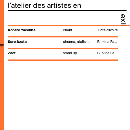
l’atelier des artistes en
exil
Konaté Yacouba
chant
Côte d'Ivoire
Soro Azata
cinéma, réalisation, scénario, théâtre
Burkina Faso
,speak,genre,search"
Zaef
stand up
Burkina Faso, Côte d'Ivoire, Gabon, Mali