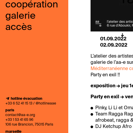
coopération
galerie
accès
01.09.2022
02.09.2022
L’atelier des artist
galerie de l’aa-e su
Méditerranéenne co
Party en exil !!
exposition → jeu 1
Party en exil → ve
hotline évacuation
+33 6 52 41 15 13 / @hotlineaae
Pinky, Li Li et O
paris
Team Ragga Ragg
contact@aa-e.org
afrobeat, ragga 
+33 1 53 41 65 96
106 rue Brancion, 75015 Paris
DJ Ketchup Afro 
marseille