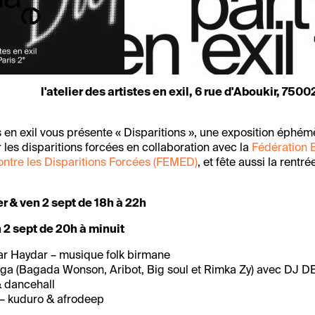
l'atelier des artistes en exil, 6 rue d'Aboukir, 7500
es en exil vous présente « Disparitions », une exposition éphém
r les disparitions forcées en collaboration avec la
Fédération 
ntre les Disparitions Forcées (FEMED)
, et fête aussi la rentr
er & ven 2 sept de 18h à 22h
n 2 sept de 20h à minuit
mar Haydar – musique folk birmane
a (Bagada Wonson, Aribot, Big soul et Rimka Zy) avec DJ 
& dancehall
– kuduro & afrodeep