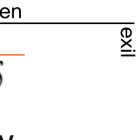
 en
exil