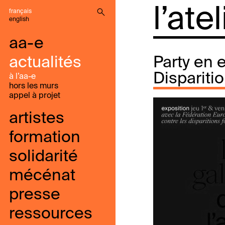
l’ate
français
english
aa-e
actualités
Party en e
Dispariti
à l’aa-e
hors les murs
appel à projet
artistes
formation
solidarité
mécénat
presse
ressources