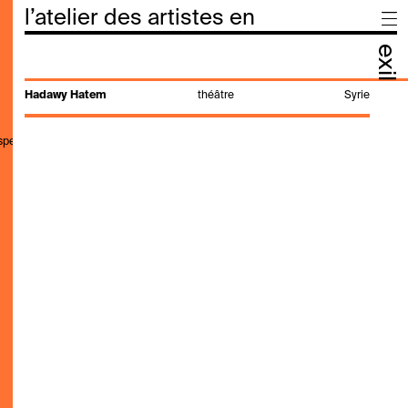
l’atelier des artistes en
exil
Hadawy Hatem
théâtre
Syrie
,speak,genre,search"