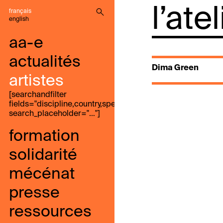
l’ate
français
english
aa-e
actualités
Dima Green
artistes
[searchandfilter
fields="discipline,country,speak,genre,search"
search_placeholder="…"]
formation
solidarité
mécénat
presse
ressources