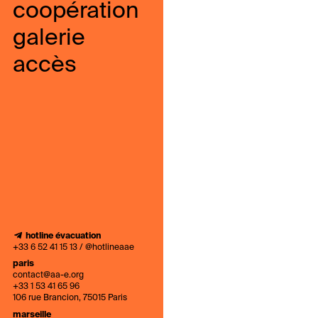
coopération
galerie
accès
hotline évacuation
+33 6 52 41 15 13 / @hotlineaae
paris
contact@aa-e.org
+33 1 53 41 65 96
106 rue Brancion, 75015 Paris
marseille