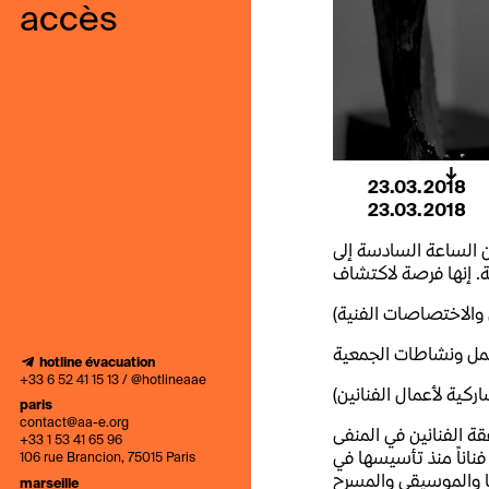
accès
23.03.2018
23.03.2018
ها للزائرين يوم الجمعة 23 آذار/مارس من الساعة السادسة إلى
. إنها فرصة لاكتشاف
 والاختصاصات الفنية
عمل ونشاطات الجمعية
hotline évacuation
+33 6 52 41 15 13 / @hotlineaae
ركية لأعمال الفنانين
paris
contact@aa-e.org
قة الفنانين في المنفى
+33 1 53 41 65 96
يكونوا حاضرين في الساحة الثقافية الفرنسية. انضم إلى الجمعية أكثر من 150 فناناً منذ تأسيسها في
106 rue Brancion, 75015 Paris
لسينما والموسيقي والمسرح
marseille