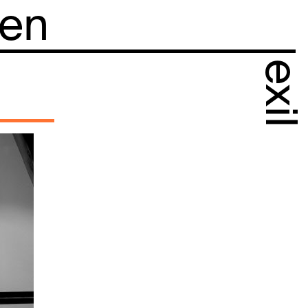
 en
exil