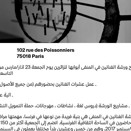
102 rue des Poissonniers
75018 Paris
ستفتح ورشة الفنانين في المنفى أبواب
التاسعة
(ـ عمل عشرات الفنانين بحضورهم (من جميع الأصول
ـ آلية 
(ـ مشاريع الورشة (دروس لغة ، نشاطات ، مهرجانات، حملة التمويل التشا
شة الفنانين في المنفى هي بنية فريدة من نوعها في فرنسا، مهمتها مراف
ل
أيلول/سبتمبر 2017، وهم من خمس وعشرين بلداً مختلفاً يعملون في ا