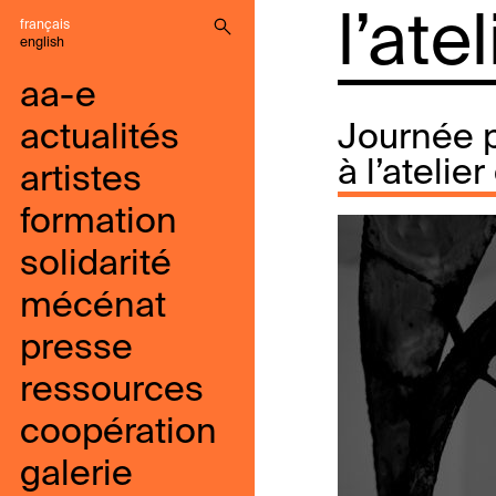
l’ate
français
english
aa-e
actualités
Journée p
à l’atelie
artistes
formation
solidarité
mécénat
presse
ressources
coopération
galerie