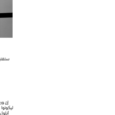
إن ور