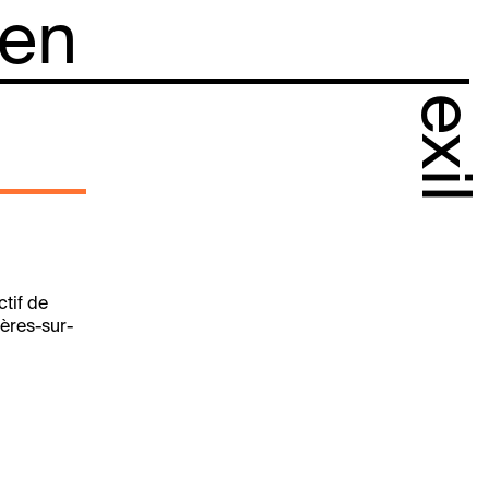
 en
exil
tif de
ières-sur-