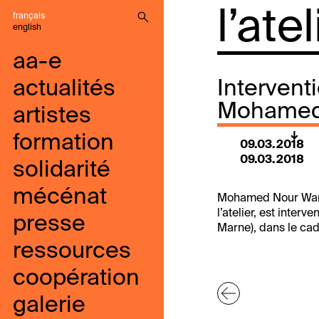
l’ate
français
english
aa-e
actualités
Intervent
Mohamed 
artistes
formation
09.03.2018
09.03.2018
solidarité
mécénat
Mohamed Nour Wana,
l’atelier, est inte
presse
Marne), dans le cad
ressources
coopération
galerie