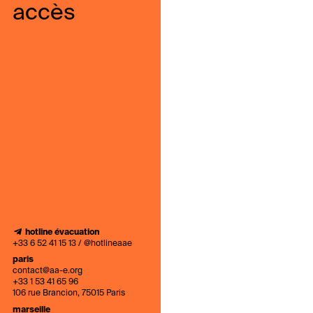
accès
hotline évacuation
+33 6 52 41 15 13 / @hotlineaae
paris
contact@aa-e.org
+33 1 53 41 65 96
106 rue Brancion, 75015 Paris
marseille