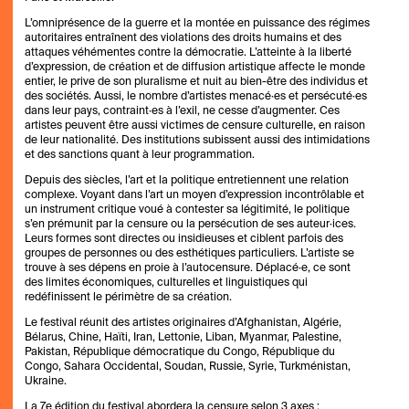
L’omniprésence de la guerre et la montée en puissance des régimes
autoritaires entraînent des violations des droits humains et des
attaques véhémentes contre la démocratie. L’atteinte à la liberté
d’expression, de création et de diffusion artistique affecte le monde
entier, le prive de son pluralisme et nuit au bien-être des individus et
des sociétés. Aussi, le nombre d’artistes menacé·es et persécuté·es
dans leur pays, contraint·es à l’exil, ne cesse d’augmenter. Ces
artistes peuvent être aussi victimes de censure culturelle, en raison
de leur nationalité. Des institutions subissent aussi des intimidations
et des sanctions quant à leur programmation.
Depuis des siècles, l’art et la politique entretiennent une relation
complexe. Voyant dans l’art un moyen d’expression incontrôlable et
un instrument critique voué à contester sa légitimité, le politique
s’en prémunit par la censure ou la persécution de ses auteur·ices.
Leurs formes sont directes ou insidieuses et ciblent parfois des
groupes de personnes ou des esthétiques particuliers. L’artiste se
trouve à ses dépens en proie à l’autocensure. Déplacé·e, ce sont
des limites économiques, culturelles et linguistiques qui
redéfinissent le périmètre de sa création.
Le festival réunit des artistes originaires d’Afghanistan, Algérie,
Bélarus, Chine, Haïti, Iran, Lettonie, Liban, Myanmar, Palestine,
Pakistan, République démocratique du Congo, République du
Congo, Sahara Occidental, Soudan, Russie, Syrie, Turkménistan,
Ukraine.
La 7e édition du festival abordera la censure selon 3 axes :