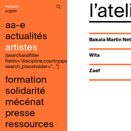
l’ate
français
english
aa-e
actualités
Bakala Martin Net
artistes
Wita
[searchandfilter
fields="discipline,country,speak,genre,search"
search_placeholder="…"]
Zaef
formation
solidarité
mécénat
presse
ressources