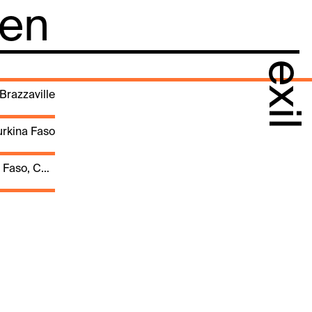
 en
exil
Brazzaville
rkina Faso
Burkina Faso, Côte d'Ivoire, Gabon, Mali