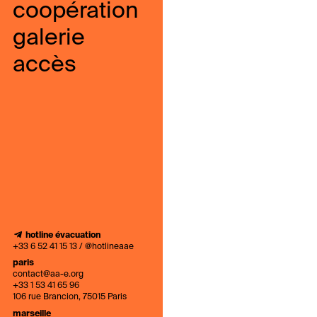
coopération
galerie
accès
hotline évacuation
+33 6 52 41 15 13 / @hotlineaae
paris
contact@aa-e.org
+33 1 53 41 65 96
106 rue Brancion, 75015 Paris
marseille