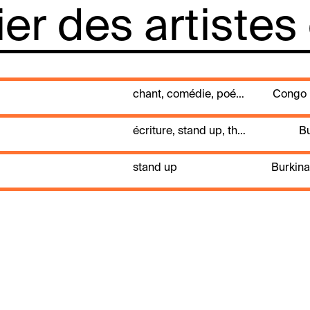
lier des artistes
chant, comédie, poésie, rap, stand up
Congo 
écriture, stand up, théâtre
Bu
stand up