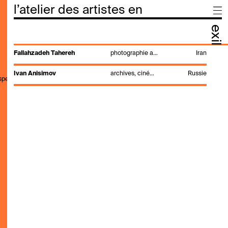
l’atelier des artistes en
exil
Fallahzadeh Tahereh
photographie argentique
Iran
Ivan Anisimov
archives, cinéma, écriture visuelle, édition, installation vidéo, montage, photographie argentique, photographie documentaire, réalisation cinématographique, vidéo
Russie
,speak,genre,search"