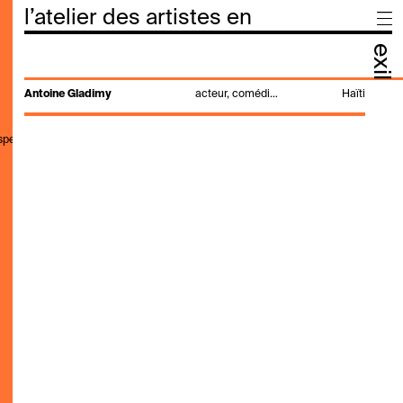
l’atelier des artistes en
exil
Antoine Gladimy
acteur, comédie, poète, rap
Haïti
,speak,genre,search"