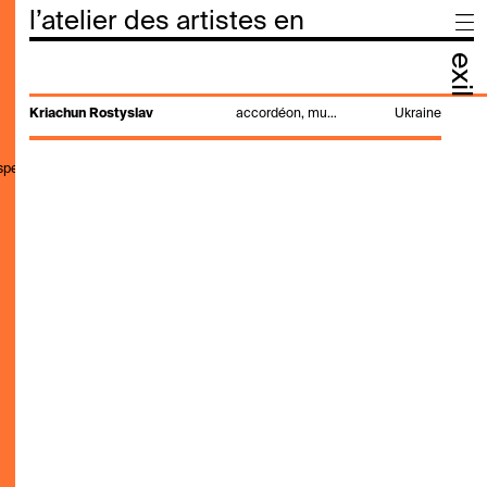
l’atelier des artistes en
exil
Kriachun Rostyslav
accordéon, musique, pianiste
Ukraine
,speak,genre,search"