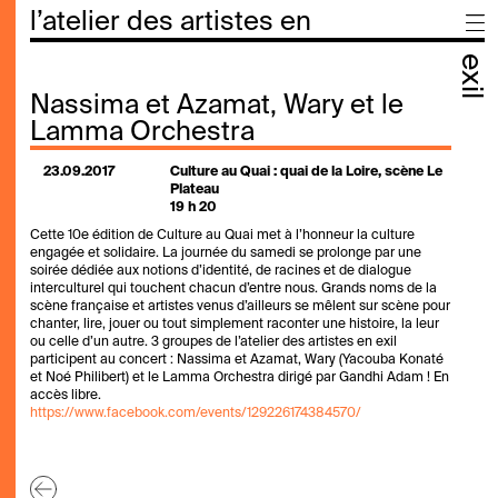
l’atelier des artistes en
exil
Nassima et Azamat, Wary et le
Lamma Orchestra
23.09.2017
Culture au Quai : quai de la Loire, scène Le
Plateau
19 h 20
Cette 10e édition de Culture au Quai met à l’honneur la culture
engagée et solidaire. La journée du samedi se prolonge par une
soirée dédiée aux notions d’identité, de racines et de dialogue
interculturel qui touchent chacun d’entre nous. Grands noms de la
scène française et artistes venus d’ailleurs se mêlent sur scène pour
chanter, lire, jouer ou tout simplement raconter une histoire, la leur
ou celle d’un autre. 3 groupes de l’atelier des artistes en exil
participent au concert : Nassima et Azamat, Wary (Yacouba Konaté
et Noé Philibert) et le Lamma Orchestra dirigé par Gandhi Adam ! En
accès libre.
https://www.facebook.com/events/129226174384570/