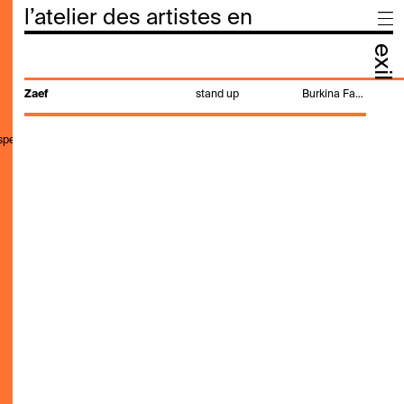
l’atelier des artistes en
exil
Zaef
stand up
Burkina Faso, Côte d'Ivoire, Gabon, Mali
,speak,genre,search"