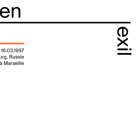
 en
exil
 16.03.1997
urg, Russie
 à Marseille