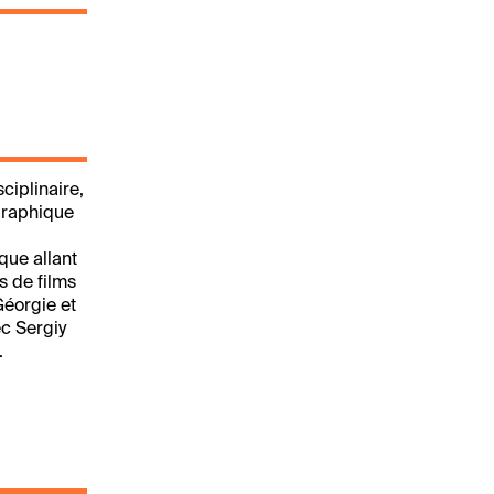
ciplinaire,
graphique
que allant
s de films
Géorgie et
c Sergiy
.