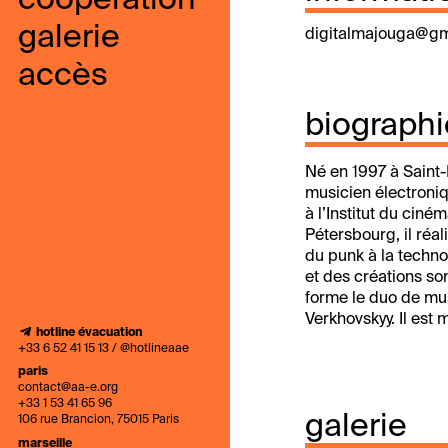
coopération
galerie
digitalmajouga@gm
accès
biographi
Né en 1997 à Saint-
musicien électroni
à l’Institut du ciném
Pétersbourg, il réa
du punk à la techno
et des créations so
forme le duo de mu
Verkhovskyy. Il est
hotline évacuation
+33 6 52 41 15 13 / @hotlineaae
paris
contact@aa-e.org
+33 1 53 41 65 96
galerie
106 rue Brancion, 75015 Paris
marseille