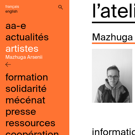
l’ate
français
english
aa-e
actualités
Mazhuga 
artistes
Mazhuga Arsenii
formation
solidarité
mécénat
presse
ressources
informati