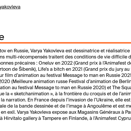
yakovleva
e
ov en Russie, Varya Yakovleva est dessinatrice et réalisatrice
lms multi-récompensés traitent des conditions de vie difficile 
onnes précaires :
Oneluv
en 2022 (Grand prix à l’Animafest 
rtoon de Šibenik),
Life’s a bitch
en 2021 (Grand prix du jury au 
r film d’animation au festival Message to man en Russie 2021
2020 (Meilleure animation russe Festival d’animation de Berli
mation au festival Message to man en Russie 2020) et
The Squ
e la « sketchanimation », à la frontière du croquis et de l’anim
 la narration. En France depuis l’invasion de l’Ukraine, elle est
onale de la bande dessinée et de l’image à Angoulême et est 
es en exil. Varya Yakovleva expose aux Magasins Généraux à Pan
 à Hirvitalo gallery à Tampere en Finlande, à l’Animafest Cypru