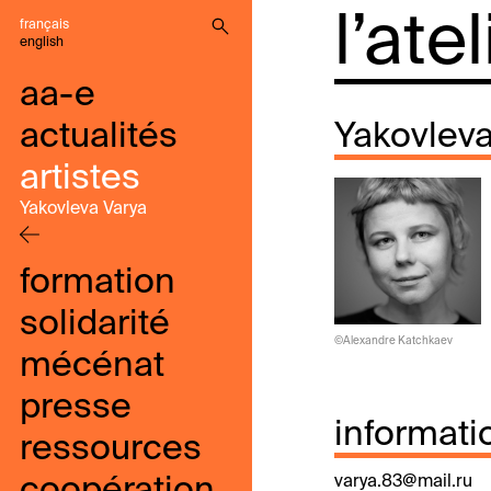
l’ate
français
english
aa-e
actualités
Yakovleva
artistes
Yakovleva Varya
formation
solidarité
©Alexandre Katchkaev
mécénat
presse
informati
ressources
varya.83@mail.ru