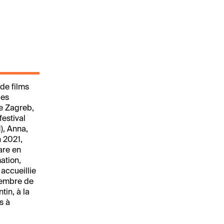
 de films
des
de Zagreb,
festival
),
Anna,
n 2021
,
are
en
ation,
 accueillie
membre de
tin, à la
s à