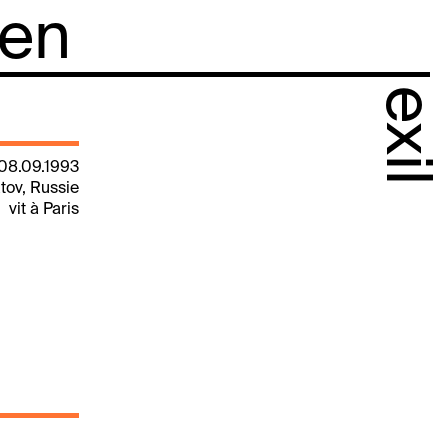
 en
exil
 08.09.1993
tov, Russie
vit à Paris