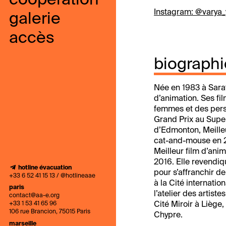
coopération
Instagram: @varya_
galerie
accès
biographi
Née en 1983 à Sarat
d’animation. Ses fi
femmes et des pers
Grand Prix au Supe
d’Edmonton, Meilleu
cat-and-mouse
en 
Meilleur film d’ani
2016. Elle revendiqu
hotline évacuation
pour s’affranchir de
+33 6 52 41 15 13 / @hotlineaae
à la Cité internati
paris
l’atelier des artist
contact@aa-e.org
Cité Miroir à Liège,
+33 1 53 41 65 96
106 rue Brancion, 75015 Paris
Chypre.
marseille