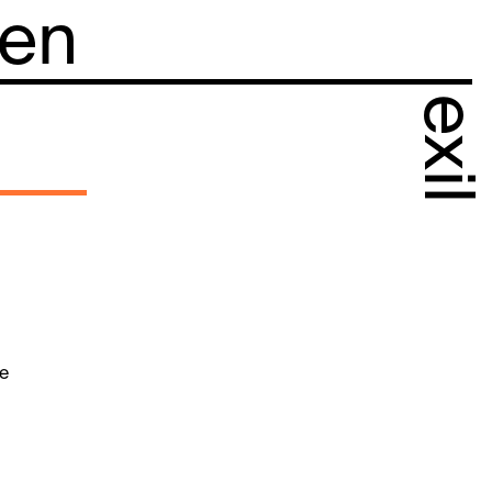
 en
exil
he