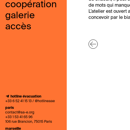
coopération
de mots qui manqu
L’atelier est ouver
galerie
concevoir par le bi
accès
hotline évacuation
+33 6 52 41 15 13 / @hotlineaae
paris
contact@aa-e.org
+33 1 53 41 65 96
106 rue Brancion, 75015 Paris
marseille