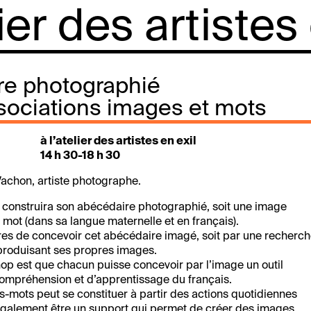
lier des artistes
re photographié
ssociations images et mots
à l’atelier des artistes en exil
14 h 30-18 h 30
Vachon, artiste photographe.
 construira son abécédaire photographié, soit une image
mot (dans sa langue maternelle et en français).
ères de concevoir cet abécédaire imagé, soit par une recherc
n produisant ses propres images.
hop est que chacun puisse concevoir par l’image un outil
compréhension et d’apprentissage du français.
-mots peut se constituer à partir des actions quotidiennes
 également être un support qui permet de créer des images