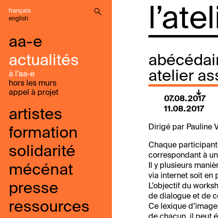
l’ate
français
english
aa-e
actualités
abécédai
atelier a
à l’aa-e
hors les murs
appel à projet
07.08.2017
11.08.2017
artistes
Dirigé par Pauline 
formation
Chaque participant
solidarité
correspondant à un 
Il y plusieurs mani
mécénat
via internet soit e
presse
L’objectif du works
de dialogue et de 
ressources
Ce lexique d’images
de chacun, il peut