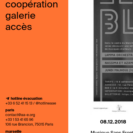
coopération
galerie
accès
hotline évacuation
+33 6 52 41 15 13 / @hotlineaae
paris
contact@aa-e.org
+33 1 53 41 65 96
08.12.2018
106 rue Brancion, 75015 Paris
marseille