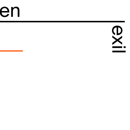
 en
exil