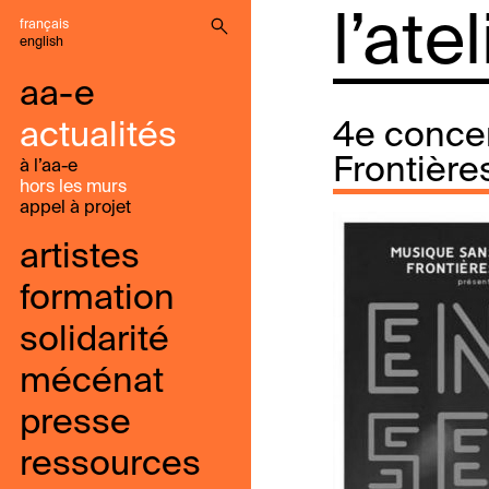
l’ate
français
english
aa-e
actualités
4e concer
Frontière
à l’aa-e
hors les murs
appel à projet
artistes
formation
solidarité
mécénat
presse
ressources