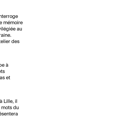
interroge
 de mémoire
vilégiée au
raine.
telier des
be à
ets
as et
Lille, il
ts mots du
résentera