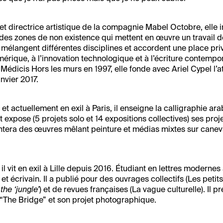
t directrice artistique de la compagnie Mabel Octobre, elle 
 des zones de non existence qui mettent en œuvre un travail
n, mélangent différentes disciplines et accordent une place pri
ique, à l’innovation technologique et à l’écriture contempo
 Médicis Hors les murs en 1997, elle fonde avec Ariel Cypel l’a
anvier 2017.
et actuellement en exil à Paris, il enseigne la calligraphie ara
 expose (5 projets solo et 14 expositions collectives) ses proj
sentera des œuvres mêlant peinture et médias mixtes sur canev
l vit en exil à Lille depuis 2016. Étudiant en lettres modernes à 
e et écrivain. Il a publié pour des ouvrages collectifs (Les peti
the ‘jungle’
) et de revues françaises (La vague culturelle). Il p
“The Bridge” et son projet photographique.