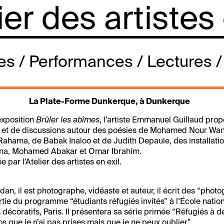
lier des artistes
s / Performances / Lectures /
La Plate-Forme Dunkerque, à Dunkerque
exposition
Brûler les abîmes
, l’artiste Emmanuel Guillaud pro
s et de discussions autour des poésies de Mohamed Nour Wan
ahama, de Babak Inaloo et de Judith Depaule, des installati
a, Mohamed Abakar et Omar Ibrahim.
par l’Atelier des artistes en exil.
dan, il est photographe, vidéaste et auteur, il écrit des “phot
 partie du programme “étudiants réfugiés invités” à l‘École natio
 décoratifs, Paris. Il présentera sa série primée “Réfugiés à d
os que je n’ai pas prises mais que
je ne peux oublier”