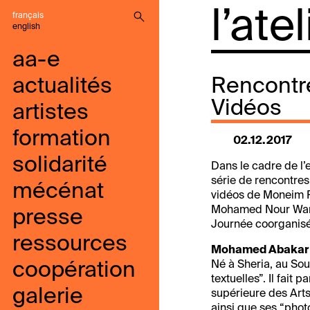
l’ate
français
english
aa-e
actualités
Rencontre
Vidéos
artistes
formation
02.12.2017
solidarité
Dans le cadre de l’
série de rencontre
mécénat
vidéos de Moneim R
Mohamed Nour Wan
presse
Journée coorganisée 
ressources
Mohamed Abakar
coopération
Né à Sheria, au Sou
textuelles”. Il fait
galerie
supérieure des Arts
ainsi que ses “phot