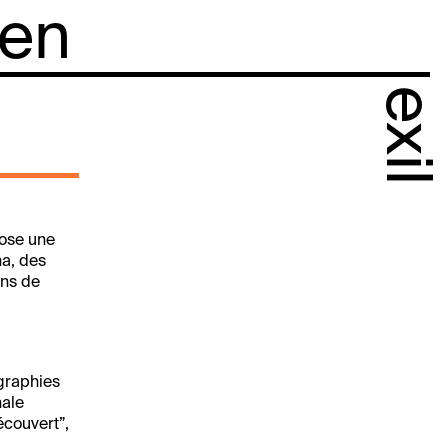
 en
exil
pose une
a, des
ons de
ographies
nale
écouvert”,