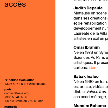
accès
Judith Depaule
Metteuse en scène e
dans ses créations
et de réhabilitatio
développement numér
Lauréate de la Villa
artistes en exil en j
Omar Ibrahim
Né en 1978 en Syrie 
Sciences Po Paris et
artistiques. Il pré
cartons.
Lien
Babak Inaloo
hotline évacuation
Né en 1990 en Iran, i
+33 6 52 41 15 13 / @hotlineaae
est artiste, vidéast
paris
diable,
Voices from 
contact@aa-e.org
son court métrage, 
+33 1 53 41 65 96
106 rue Brancion, 75015 Paris
Moneim Rahama
marseille